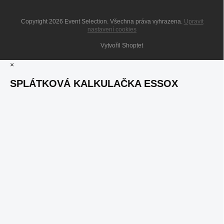
Copyright 2026
Event Selection
. Všechna práva vyhrazena.
Upravit
nastavení cookies
Vytvořil Shoptet
×
SPLÁTKOVÁ KALKULAČKA ESSOX