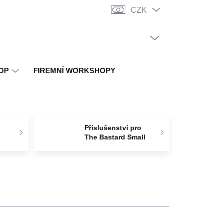
CZK
PRÁZDNÝ KOŠÍK
NÁKUPNÍ
KOŠÍK
OP
FIREMNÍ WORKSHOPY
o
Příslušenství pro
The Bastard Small