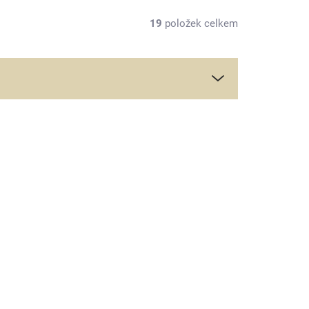
19
položek celkem
K VIDĚNÍ V
B303G
SHOWROOMU
1 + 4