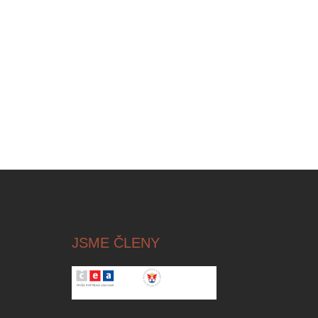
R
Á
N
K
O
V
Á
N
Í
JSME ČLENY