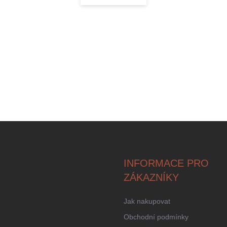
Á
D
A
C
Í
P
R
V
K
Y
V
Ý
P
I
S
U
INFORMACE PRO
ZÁKAZNÍKY
Jak nakupovat
Obchodní podmínky