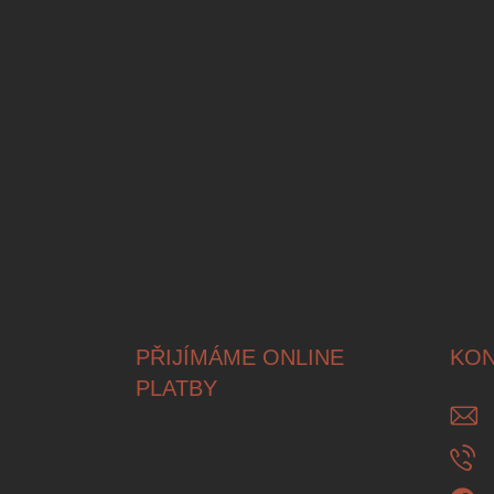
Á
P
A
T
Í
PŘIJÍMÁME ONLINE
KON
PLATBY