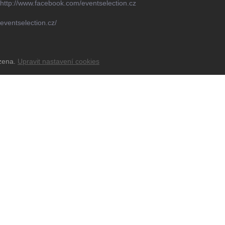
http://www.facebook.com/eventselection.cz
eventselection.cz/
azena.
Upravit nastavení cookies