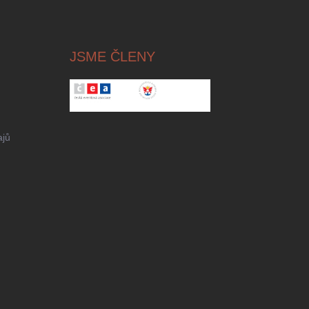
JSME ČLENY
ajů