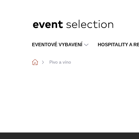
Přejít
na
obsah
EVENTOVÉ VYBAVENÍ
HOSPITALITY A 
Domů
Pivo a víno
Z