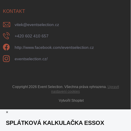
KONTAKT
vitek
@
eventselection.cz
+420 602 410 657
http://www.facebook.com/eventselection.cz
eventselection.cz/
Copyright 2026
Event Selection
. Všechna práva vyhrazena.
Upravit
nastavení cookies
Vytvořil Shoptet
×
SPLÁTKOVÁ KALKULAČKA ESSOX