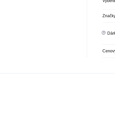
Vyber
Značky
?
Dárk
Cenový