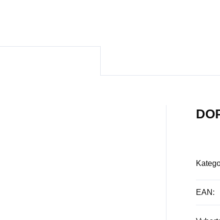
o v keramickém grilu The
Formát 31 x 31 cm
tard
DO
Katego
EAN
: