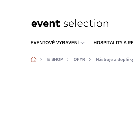
Přejít
na
obsah
EVENTOVÉ VYBAVENÍ
HOSPITALITY A 
Domů
E-SHOP
OFYR
Nástroje a doplň
K VIDĚNÍ V
SHOWROOMU