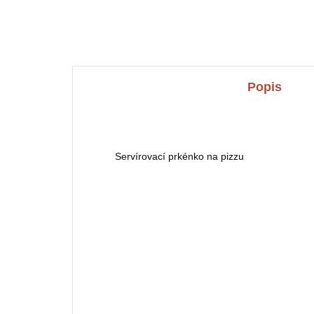
neb
Bas
Popis
Servírovací prkénko na pizzu