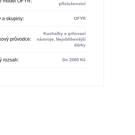
te model OFYR
:
příslušenství
 a skupiny
:
OFYR
Kuchařky a grilovací
ový průvodce
:
nástroje, Nejoblíbenější
dárky
 rozsah
:
Do 2000 Kč