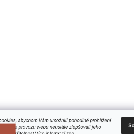
ookies, abychom Vám umožnili pohodlné prohlížení
So
 analýze provozu webu neustále zlepšovali jeho
n a použitelnost
Více informací
zde
.