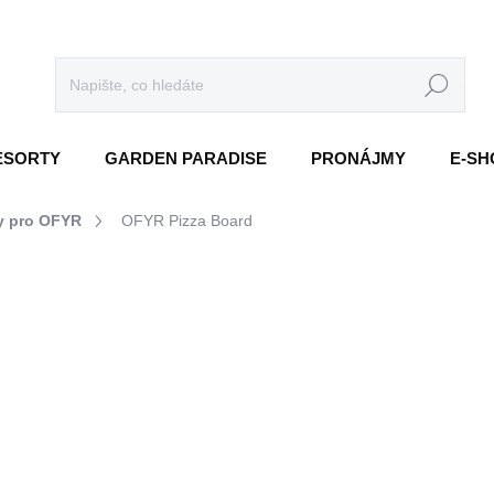
HLEDAT
RESORTY
GARDEN PARADISE
PRONÁJMY
E-SH
ky pro OFYR
OFYR Pizza Board
1 290 KČ
1 066,12 Kč bez DPH
Měrná
OBJEDNÁNO
cena:
MOŽNOSTI DORUČENÍ