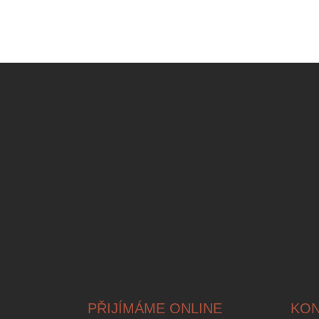
Z
Á
P
A
T
Í
PŘIJÍMÁME ONLINE
KON