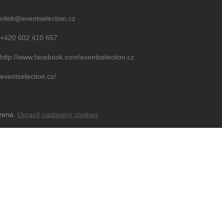
vitek
@
eventselection.cz
+420 602 410 657
http://www.facebook.com/eventselection.cz
eventselection.cz/
azena.
Upravit nastavení cookies