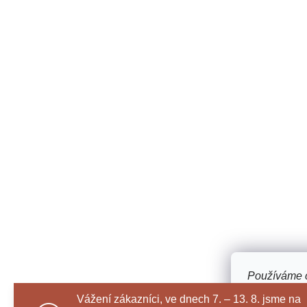
Používáme c
webu a díky
Vážení zákazníci, ve dnech 7. – 13. 8. jsme na
funkce, výko