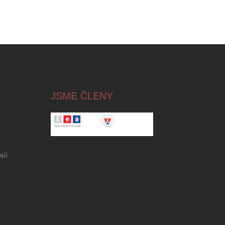
JSME ČLENY
ajů