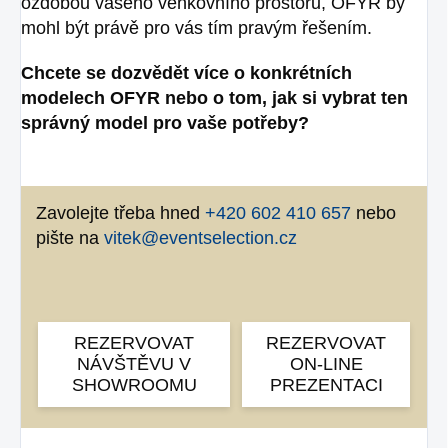
ozdobou vašeho venkovního prostoru, OFYR by
mohl být právě pro vás tím pravým řešením.
Chcete se dozvědět více o konkrétních
modelech OFYR nebo o tom, jak si vybrat ten
správný model pro vaše potřeby?
Zavolejte třeba hned
+420 602 410 657
nebo
pište na
vitek@eventselection.cz
REZERVOVAT
REZERVOVAT
NÁVŠTĚVU V
ON-LINE
SHOWROOMU
PREZENTACI