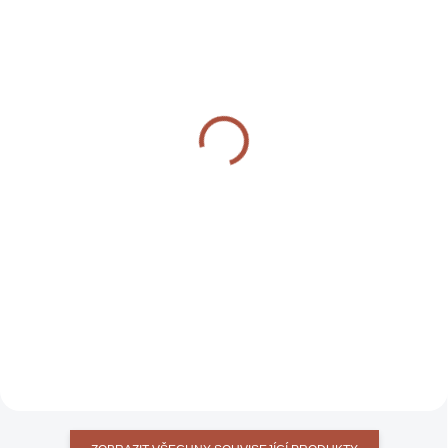
IHNED K DISPOZICI
OBJEDNÁNO
(2 KS)
OFYR 100 GRILL
OFYR CAGE 120
ACCESSORIES SET
21 190 KČ
9 890 KČ
DO KOŠÍKU
DO KOŠÍKU
Klec pro uzení, ohřívání nad
Univerzální sada na grilování,
ohněm pro ještě větší efekt, pro
vaření v hrnci a špízy, nástavec,
model 120
rošt, cimbuří a 3 meče, pro
modely 100 a 120 cm