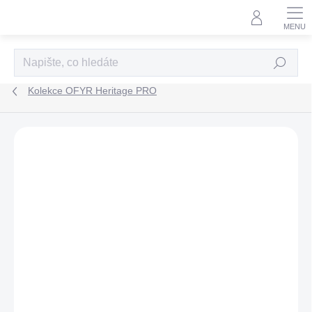
Přejít
na
obsah
HLEDAT
Kolekce OFYR Heritage PRO
K VIDĚNÍ V
SHOWROOMU