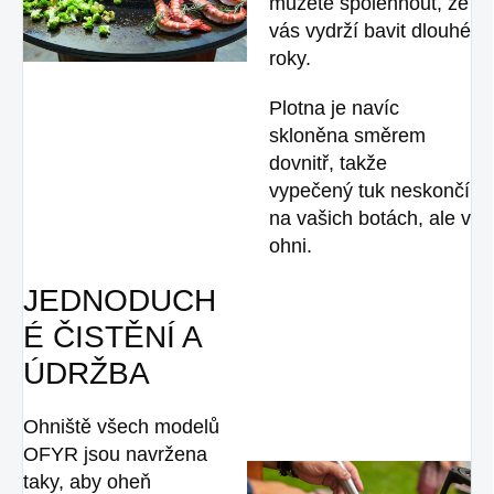
můžete spolehnout, že
vás vydrží bavit dlouhé
roky.
Plotna je navíc
skloněna směrem
dovnitř, takže
vypečený tuk neskončí
na vašich botách, ale v
ohni.
JEDNODUCH
É ČISTĚNÍ A
ÚDRŽBA
Ohniště všech modelů
OFYR jsou navržena
taky, aby oheň