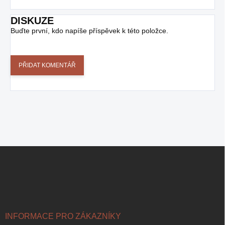
DISKUZE
Buďte první, kdo napíše příspěvek k této položce.
PŘIDAT KOMENTÁŘ
Z
Á
P
A
T
Í
INFORMACE PRO ZÁKAZNÍKY