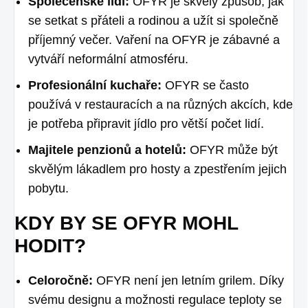
Společenské lidi:
OFYR je skvělý způsob, jak
se setkat s přáteli a rodinou a užít si společně
příjemný večer. Vaření na OFYR je zábavné a
vytváří neformální atmosféru.
Profesionální kuchaře:
OFYR se často
používá v restauracích a na různých akcích, kde
je potřeba připravit jídlo pro větší počet lidí.
Majitele penzionů a hotelů:
OFYR může být
skvělým lákadlem pro hosty a zpestřením jejich
pobytu.
KDY BY SE OFYR MOHL
HODIT?
Celoročně:
OFYR není jen letním grilem. Díky
svému designu a možnosti regulace teploty se