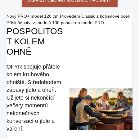
ZOBRAZIT VŠECHNY SOUVISEJÍCÍ PRODUKTY
Nový PRO+ model 120 cm Provedení Classic z kotrenové oceli
Příslušenství z modelů 100 pasuje na model PRO
POSPOLITOS
T KOLEM
OHNĚ
OFYR spojuje přátele
kolem kruhového
ohniště. Středobodem
zábavy jídlo a oheň.
Užijete si nekončící
večery momentů
nekonečných
konverzací o jídle a
vaření.