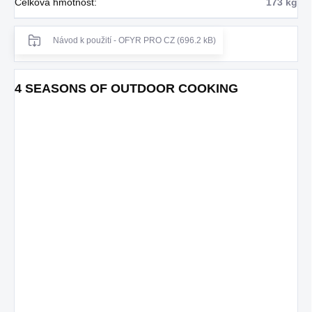
Celková hmotnost
:
173 kg
Návod k použití - OFYR PRO CZ (696.2 kB)
4 SEASONS OF OUTDOOR COOKING