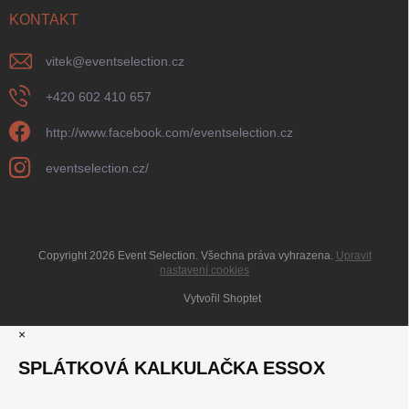
KONTAKT
vitek
@
eventselection.cz
+420 602 410 657
http://www.facebook.com/eventselection.cz
eventselection.cz/
Copyright 2026
Event Selection
. Všechna práva vyhrazena.
Upravit
nastavení cookies
Vytvořil Shoptet
×
SPLÁTKOVÁ KALKULAČKA ESSOX