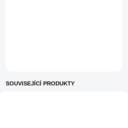
DORUČENÍ
−
+
PŘIDAT DO KOŠÍKU
Kortenový OFYR na kolech s plotnou velikosti 120 cm
kompatibilní s přílušenstvím pro modely 100
DETAILNÍ INFORMACE
ZEPTAT SE
SOUVISEJÍCÍ PRODUKTY
K VIDĚNÍ V
K VIDĚNÍ V
SHOWROOMU
OA-C-120
SHOWROOMU
OA-100-SET