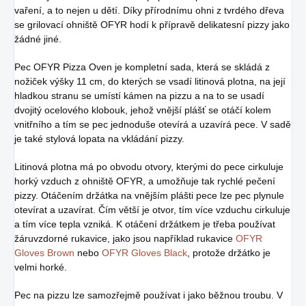
vaření, a to nejen u dětí. Díky přírodnímu ohni z tvrdého dřeva
se grilovací ohniště OFYR hodí k přípravě delikatesní pizzy jako
žádné jiné.
Pec OFYR Pizza Oven je kompletní sada, která se skládá z
nožiček výšky 11 cm, do kterých se vsadí litinová plotna, na její
hladkou stranu se umístí kámen na pizzu a na to se usadí
dvojitý ocelového klobouk, jehož vnější plášť se otáčí kolem
vnitřního a tím se pec jednoduše otevírá a uzavírá pece. V sadě
je také stylová lopata na vkládání pizzy.
Litinová plotna má po obvodu otvory, kterými do pece cirkuluje
horký vzduch z ohniště OFYR, a umožňuje tak rychlé pečení
pizzy. Otáčením držátka na vnějším plášti pece lze pec plynule
otevírat a uzavírat. Čím větší je otvor, tím více vzduchu cirkuluje
a tím více tepla vzniká. K otáčení držátkem je třeba používat
žáruvzdorné rukavice, jako jsou například rukavice
OFYR
Gloves Brown
nebo
OFYR Gloves Black
, protože držátko je
velmi horké.
Pec na pizzu lze samozřejmě používat i jako běžnou troubu. V