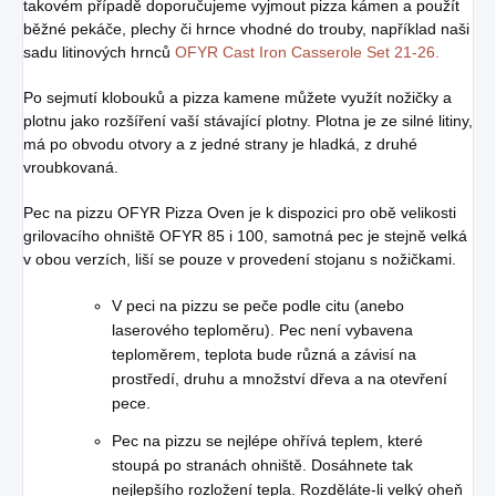
takovém případě doporučujeme vyjmout pizza kámen a použít
běžné pekáče, plechy či hrnce vhodné do trouby, například naši
sadu litinových hrnců
OFYR Cast Iron Casserole Set 21-26.
Po sejmutí klobouků a pizza kamene můžete využít nožičky a
plotnu jako rozšíření vaší stávající plotny. Plotna je ze silné litiny,
má po obvodu otvory a z jedné strany je hladká, z druhé
vroubkovaná.
Pec na pizzu OFYR Pizza Oven je k dispozici pro obě
velikosti
grilovacího ohniště OFYR 85 i 100, samotná pec je stejně velká
v obou verzích, liší se pouze v provedení stojanu s nožičkami.
V peci na pizzu se peče podle citu (anebo
laserového teploměru). Pec není vybavena
teploměrem, teplota bude různá a závisí na
prostředí, druhu a množství dřeva a na otevření
pece.
Pec na pizzu se nejlépe ohřívá teplem, které
stoupá po stranách ohniště. Dosáhnete tak
nejlepšího rozložení tepla. Rozděláte-li velký oheň