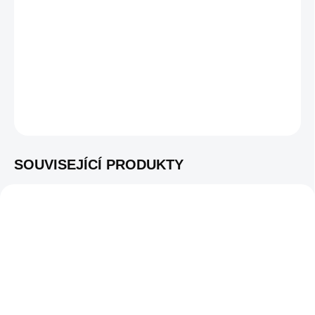
−
+
PŘIDAT DO KOŠÍKU
Univerzální pizza pec pro modely OFYR 100
DETAILNÍ INFORMACE
ZEPTAT SE
SOUVISEJÍCÍ PRODUKTY
K VIDĚNÍ V
K VIDĚNÍ V
SHOWROOMU
OA-G
SHOWROOMU
OA-GB
IHNED K DISPOZICI
IHNED K DISPOZICI