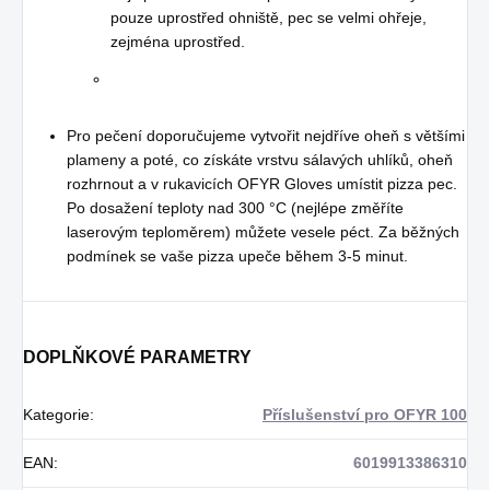
pouze uprostřed ohniště, pec se velmi ohřeje,
zejména uprostřed.
Pro pečení doporučujeme vytvořit nejdříve oheň s většími
plameny a poté, co získáte vrstvu sálavých uhlíků, oheň
rozhrnout a v rukavicích OFYR Gloves umístit pizza pec.
Po dosažení teploty nad 300 °C (nejlépe změříte
laserovým teploměrem) můžete vesele péct. Za běžných
podmínek se vaše pizza upeče během 3-5 minut.
DOPLŇKOVÉ PARAMETRY
Kategorie
:
Příslušenství pro OFYR 100
EAN
:
6019913386310