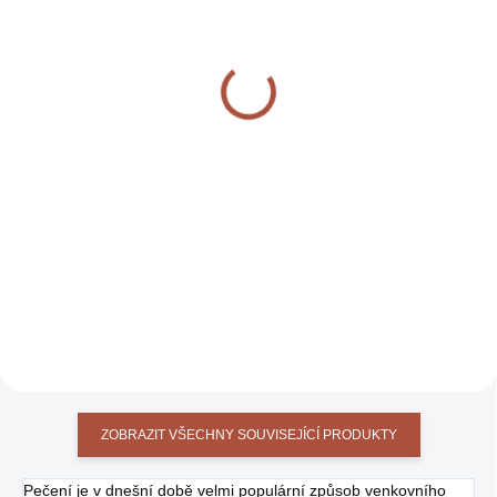
(>10 KS)
(1 KS)
GLOVES BROWN
GLOVES BLACK
1 790 KČ
1 790 KČ
DO KOŠÍKU
DO KOŠÍKU
Rukavice pro práci s ohněm a
Rukavice pro práci s ohněm a
rozpálenámi nástavci během
rozpálenámi nástavci během
vaření, hnědé
vaření, černé
ZOBRAZIT VŠECHNY SOUVISEJÍCÍ PRODUKTY
Pečení je v dnešní době
velmi populární způsob venkovního