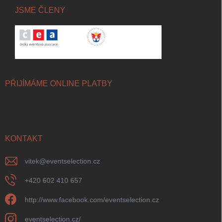
JSME ČLENY
PŘIJÍMÁME ONLINE PLATBY
KONTAKT
vitek
@
eventselection.cz
+420 602 410 657
http://www.facebook.com/eventselection.cz
eventselection.cz/