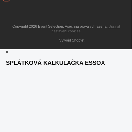
Copyright 2026
Event Selection
. Všechna práva vyhrazena.
Upravit
nastavení cookies
Vytvořil Shoptet
×
SPLÁTKOVÁ KALKULAČKA ESSOX