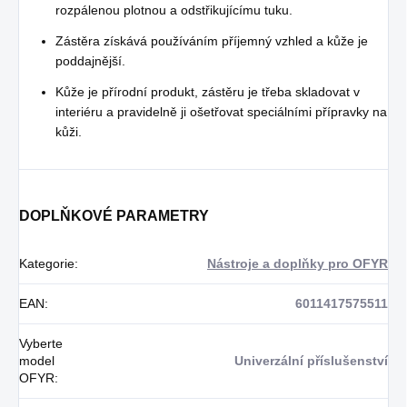
rozpálenou plotnou a odstřikujícímu tuku.
Zástěra získává používáním příjemný vzhled a kůže je
poddajnější.
Kůže je přírodní produkt, zástěru je třeba skladovat v
interiéru a pravidelně ji ošetřovat speciálními přípravky na
kůži.
DOPLŇKOVÉ PARAMETRY
Kategorie
:
Nástroje a doplňky pro OFYR
EAN
:
6011417575511
Vyberte
model
Univerzální příslušenství
OFYR
: