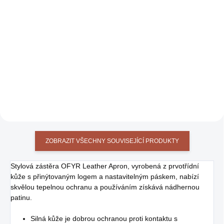
Sada nože a vidličky pro
DO KOŠÍKU
každodenní vaření na OFYRu
nebo v kuchyni
Sada litinových hrnců s poklicemi
na vaření na plotně OFYR,
zapékání v pizza peci OFYR
nebo v keramickém grilu The
Bastard
ZOBRAZIT VŠECHNY SOUVISEJÍCÍ PRODUKTY
Stylová zástěra OFYR Leather Apron, vyrobená z prvotřídní
kůže s přinýtovaným logem a nastavitelným páskem, nabízí
skvělou tepelnou ochranu a používáním získává nádhernou
patinu.
Silná kůže je dobrou ochranou proti kontaktu s