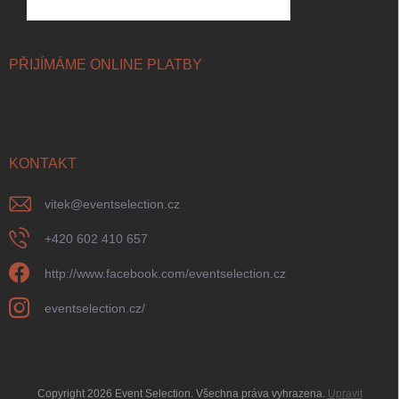
PŘIJÍMÁME ONLINE PLATBY
KONTAKT
vitek
@
eventselection.cz
+420 602 410 657
http://www.facebook.com/eventselection.cz
eventselection.cz/
Copyright 2026
Event Selection
. Všechna práva vyhrazena.
Upravit