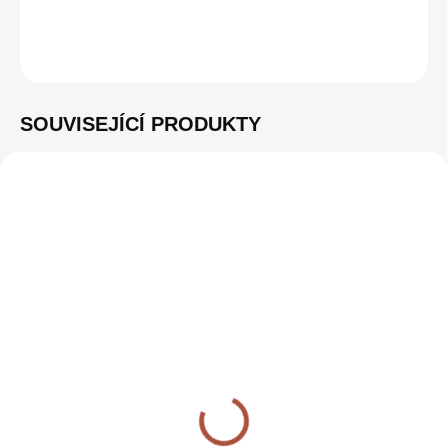
DETAILNÍ INFORMACE
ZEPTAT SE
SOUVISEJÍCÍ PRODUKTY
K VIDĚNÍ V
K VIDĚNÍ V
SHOWROOMU
OA-KF-SET
SHOWROOMU
OA-CI-C-SET-21-26
IHNED K DISPOZICI
IHNED K DISPOZICI
(10 KS)
(8 KS)
KNIFE & FORK SET
OFYR CAST IRON
CASSEROLE SET 21-
1 890 KČ
26
DO KOŠÍKU
3 690 KČ