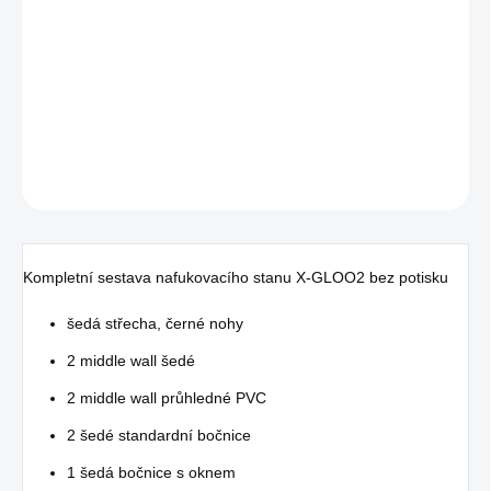
−
+
PŘIDAT DO KOŠÍKU
Použitý obří šedý
demo stan z půjčovny pro vaše menší eventy
DETAILNÍ INFORMACE
ZEPTAT SE
Kompletní sestava nafukovacího stanu X-GLOO2 bez potisku
šedá střecha, černé nohy
2 middle wall šedé
2 middle wall průhledné PVC
2 šedé standardní bočnice
1 šedá bočnice s oknem