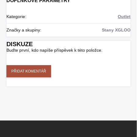
DOPLŇKOVÉ PARAMETRY
Kategorie
:
Outlet
Značky a skupiny
:
Stany XGLOO
DISKUZE
Buďte první, kdo napíše příspěvek k této položce.
PŘIDAT KOMENTÁŘ
Z
Á