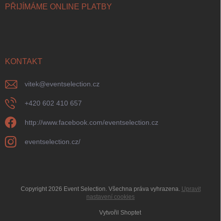
PŘIJÍMÁME ONLINE PLATBY
KONTAKT
vitek
@
eventselection.cz
+420 602 410 657
http://www.facebook.com/eventselection.cz
eventselection.cz/
Copyright 2026
Event Selection
. Všechna práva vyhrazena.
Upravit
nastavení cookies
Vytvořil Shoptet