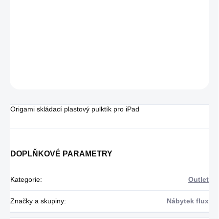
−
+
PŘIDAT DO KOŠÍKU
Origami skládací plastový pulktík pro iPad
DETAILNÍ INFORMACE
ZEPTAT SE
Origami skládací plastový pulktík pro iPad
DOPLŇKOVÉ PARAMETRY
Kategorie
:
Outlet
Značky a skupiny
:
Nábytek flux