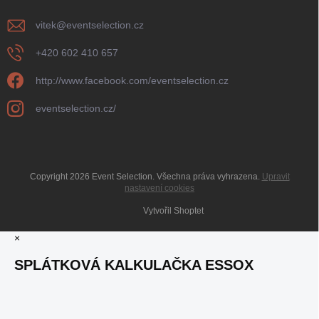
vitek
@
eventselection.cz
+420 602 410 657
http://www.facebook.com/eventselection.cz
eventselection.cz/
Copyright 2026
Event Selection
. Všechna práva vyhrazena.
Upravit
nastavení cookies
Vytvořil Shoptet
×
SPLÁTKOVÁ KALKULAČKA ESSOX