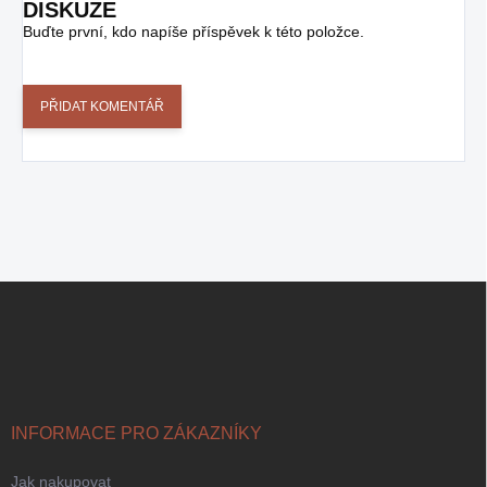
DISKUZE
Buďte první, kdo napíše příspěvek k této položce.
PŘIDAT KOMENTÁŘ
Z
Á
P
A
T
Í
INFORMACE PRO ZÁKAZNÍKY
Jak nakupovat