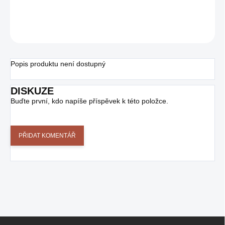
ZEPTAT SE
Popis produktu není dostupný
DISKUZE
Buďte první, kdo napíše příspěvek k této položce.
PŘIDAT KOMENTÁŘ
Z