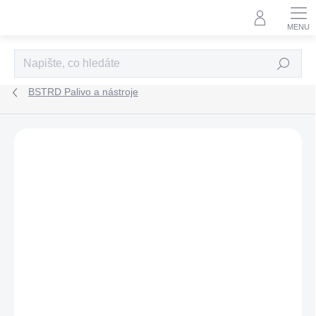
Přejít
na
obsah
HLEDAT
BSTRD Palivo a nástroje