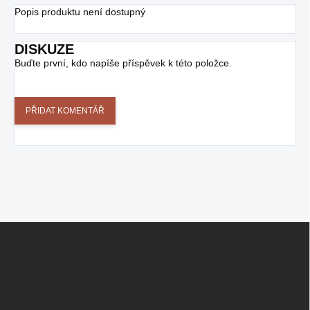
Popis produktu není dostupný
DISKUZE
Buďte první, kdo napíše příspěvek k této položce.
PŘIDAT KOMENTÁŘ
Z
Á
P
A
T
Í