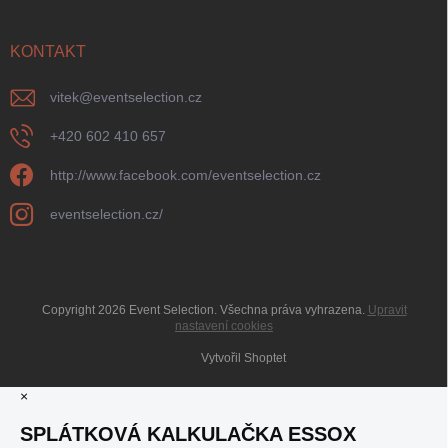
KONTAKT
vitek
@
eventselection.cz
+420 602 410 657
http://www.facebook.com/eventselection.cz
eventselection.cz/
Copyright 2026
Event Selection
. Všechna práva vyhrazena.
Upravit
nastavení cookies
Vytvořil Shoptet
×
SPLÁTKOVÁ KALKULAČKA ESSOX