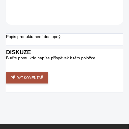
ZEPTAT SE
Popis produktu není dostupný
DISKUZE
Buďte první, kdo napíše příspěvek k této položce.
PŘIDAT KOMENTÁŘ
Z