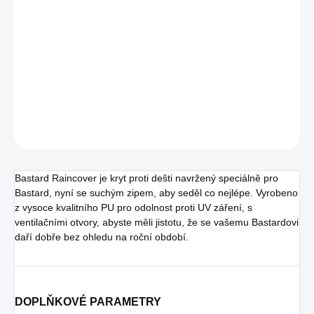
−
+
PŘIDAT DO KOŠÍKU
Nepromokavý ochranný obal pro The Bastard Large Complete,
kompatibilní i s The Bastard Large VX Complete
DETAILNÍ INFORMACE
ZEPTAT SE
Bastard Raincover je kryt proti dešti navržený speciálně pro
Bastard, nyní se suchým zipem, aby seděl co nejlépe. Vyrobeno
z vysoce kvalitního PU pro odolnost proti UV záření, s
ventilačními otvory, abyste měli jistotu, že se vašemu Bastardovi
daří dobře bez ohledu na roční období.
DOPLŇKOVÉ PARAMETRY