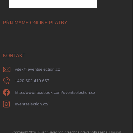
PŘIJÍMÁME ONLINE PLATBY
KONTAKT
vitek
@
eventselection.cz
+420 602 410 657
http://www.facebook.com/eventselection.cz
eventselection.cz/
Copyright 2026
Event Selection
. Všechna práva vyhrazena.
Upravit