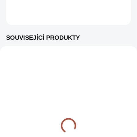
DETAILNÍ INFORMACE
ZEPTAT SE
SOUVISEJÍCÍ PRODUKTY
K VIDĚNÍ V
K VIDĚNÍ V
SHOWROOMU
BB507
SHOWROOMU
BB818
IHNED K DISPOZICI
IHNED K DISPOZICI
(7 KS)
(4 KS)
THE BASTARD PIZZA
THE BASTARD PIZZA
ROTISSERIE LARGE
ROTISSERIE MEDIUM
9 949 KČ
8 649 KČ