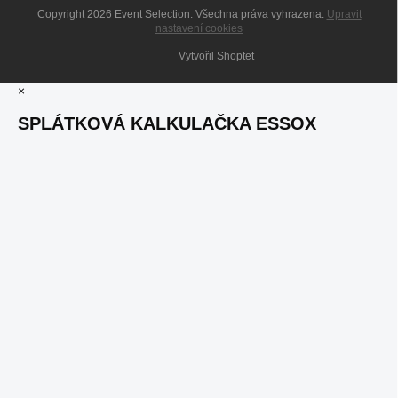
Copyright 2026
Event Selection
. Všechna práva vyhrazena.
Upravit
nastavení cookies
Vytvořil Shoptet
×
SPLÁTKOVÁ KALKULAČKA ESSOX