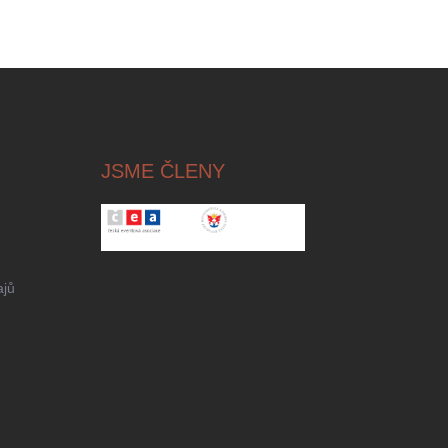
JSME ČLENY
ajů