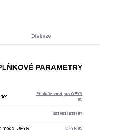
Diskuze
PLŇKOVÉ PARAMETRY
Příslušenství pro OFYR
rie
:
85
6019913911987
te model OFYR
:
OFYR 85