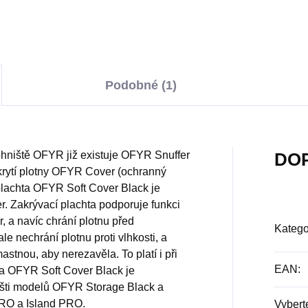
o v keramickém grilu The
Formát 31 x 31 cm
tard
Podobné (1)
 ohniště OFYR již existuje OFYR Snuffer
DO
akrytí plotny OFYR Cover (ochranný
plachta OFYR Soft Cover Black je
er. Zakrývací plachta podporuje funkci
r, a navíc chrání plotnu před
Katego
e nechrání plotnu proti vlhkosti, a
astnou, aby nerezavěla. To platí i při
EAN
:
ta OFYR Soft Cover Black je
išti modelů OFYR Storage Black a
RO a Island PRO.
Vyber