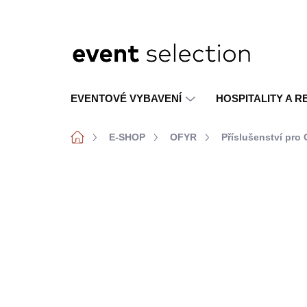
Přejít
na
obsah
EVENTOVÉ VYBAVENÍ
HOSPITALITY A 
Domů
E-SHOP
OFYR
Příslušenství pro
K VIDĚNÍ V
SHOWROOMU