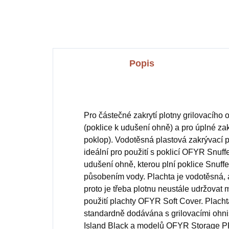
neb
Bas
Popis
Pro částečné zakrytí plotny grilovacího
(poklice k udušení ohně) a pro úplné z
poklop). Vodotěsná plastová zakrývací 
ideální pro použití s poklicí OFYR Snuff
udušení ohně, kterou plní poklice Snuffe
působením vody. Plachta je vodotěsná, al
proto je třeba plotnu neustále udržovat m
použití plachty OFYR Soft Cover. Plach
standardně dodávána s grilovacími ohn
Island Black a modelů OFYR Storage P