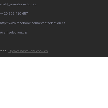
vitek
@
eventselection.cz
+420 602 410 657
http://www.facebook.com/eventselection.cz
eventselection.cz/
azena.
Upravit nastavení cookies