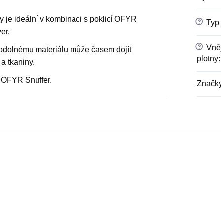
 je ideální v kombinaci s poklicí OFYR
?
Typ 
er.
?
Vněj
odolnému materiálu může časem dojít
plotny
:
 a tkaniny.
cí OFYR Snuffer.
Značky