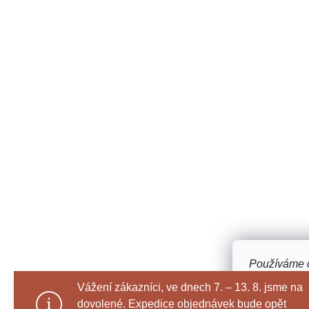
Používáme c
webu a díky
Vážení zákazníci, ve dnech 7. – 13. 8. jsme na
funkce, výko
dovolené. Expedice objednávek bude opět