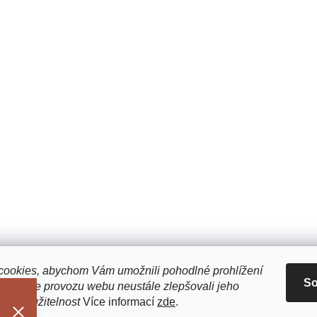
ookies, abychom Vám umožnili pohodlné prohlížení
So
 analýze provozu webu neustále zlepšovali jeho
n a použitelnost
Více informací
zde
.