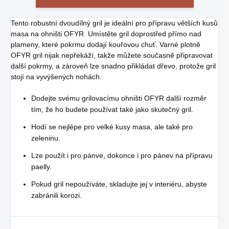
Tento robustní dvoudílný gril je ideální pro přípravu větších kusů
masa na ohništi OFYR. Umístěte gril doprostřed přímo nad
plameny, které pokrmu dodají kouřovou chuť. Varné plotně
OFYR gril nijak nepřekáží, takže můžete současně připravovat
další pokrmy, a zároveň lze snadno přikládat dřevo, protože gril
stojí na vyvýšených nohách.
Dodejte svému grilovacímu ohništi OFYR další rozměr
tím, že ho budete používat také jako skutečný gril.
Hodí se nejlépe pro velké kusy masa, ale také pro
zeleninu.
Lze použít i pro pánve, dokonce i pro pánev na přípravu
paelly.
Pokud gril nepoužíváte, skladujte jej v interiéru, abyste
zabránili korozi.