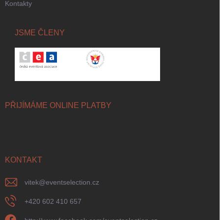
Kontakty
JSME ČLENY
PŘIJÍMÁME ONLINE PLATBY
KONTAKT
vitek
@
eventselection.cz
+420 602 410 657