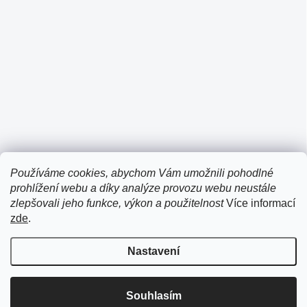
Používáme cookies, abychom Vám umožnili pohodlné
prohlížení webu a díky analýze provozu webu neustále
zlepšovali jeho funkce, výkon a použitelnost
Více informací
zde
.
Nastavení
Vážení zákazníci, ve dnech 7. – 13. 8. jsme na dovolené.
Expedice objednávek bude opět probíhat od pátku 14. 8.
Souhlasím
Těšíme se na vás!