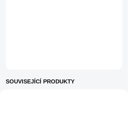
−
+
PŘIDAT DO KOŠÍKU
Sada na grilování a vaření nad ohněm pro modely 85 cm
, s
nástavcem
Plate Extension Set XL
i pro modely OFYR XL a
OFYR Trailer, nástavec + rošt
DETAILNÍ INFORMACE
ZEPTAT SE
SOUVISEJÍCÍ PRODUKTY
K VIDĚNÍ V
K VIDĚNÍ V
SHOWROOMU
OA-G
SHOWROOMU
OA-GB