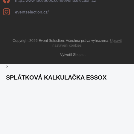
http://www.facebook.com/eventselection.cz
eventselection.cz/
Copyright 2026
Event Selection
. Všechna práva vyhrazena.
Upravit
nastavení cookies
Vytvořil Shoptet
×
SPLÁTKOVÁ KALKULAČKA ESSOX