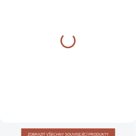
IHNED K DISPOZICI
IHNED K DISPOZICI
(>10 KS)
(1 KS)
GLOVES BROWN
GLOVES BLACK
1 790 KČ
1 790 KČ
DO KOŠÍKU
DO KOŠÍKU
Rukavice pro práci s ohněm a
Rukavice pro práci s ohněm a
rozpálenámi nástavci během
rozpálenámi nástavci během
vaření, hnědé
vaření, černé
ZOBRAZIT VŠECHNY SOUVISEJÍCÍ PRODUKTY